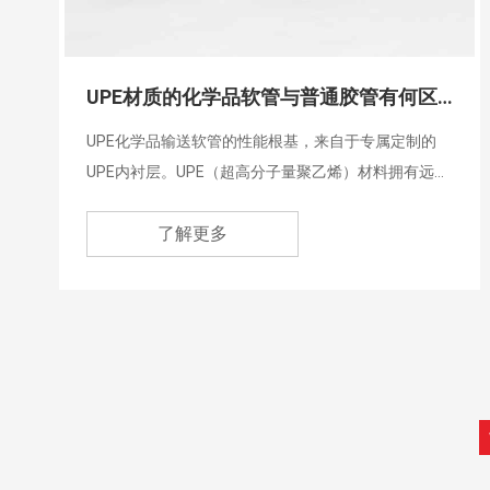
UPE材质的化学品软管与普通胶管有何区别？
UPE化学品输送软管的性能根基，来自于专属定制的
UPE内衬层。UPE（超高分子量聚乙烯）材料拥有远超
普通PE、PVC的分子链长度，这种特殊的分子结构让
了解更多
它几乎不与绝大多数酸碱溶剂、腐蚀性化学品发生化
学反应，哪怕长期接触强氧化性酸、强碱类介质，也
不会出现内衬层溶解、脆化的问题。