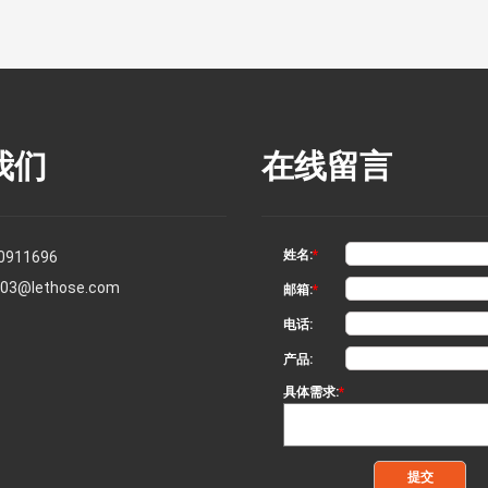
我们
在线留言
姓名:
*
0911696
s03@lethose.com
邮箱:
*
电话:
产品:
具体需求:
*