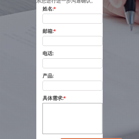
系您进行进一步沟通确认。
姓名:
*
邮箱:
*
电话:
产品:
具体需求:
*