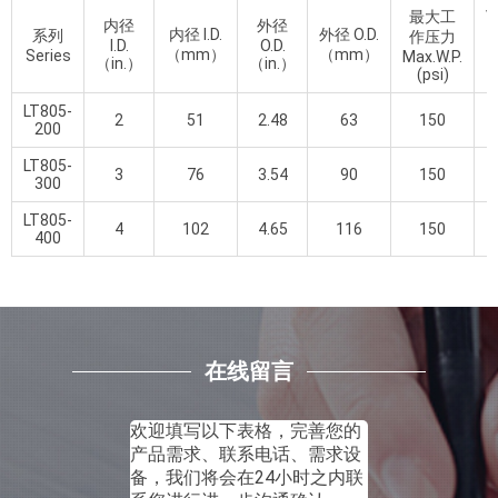
最大工
V
内径
外径
内径 I.D.
外径 O.D.
系列
作压力
I.D.
O.D.
（mm）
（mm）
Series
Max.W.P.
（in.）
（in.）
(psi)
LT805-
2
51
2.48
63
150
200
LT805-
3
76
3.54
90
150
300
LT805-
4
102
4.65
116
150
400
在线留言
欢迎填写以下表格，完善您的
产品需求、联系电话、需求设
备，我们将会在24小时之内联