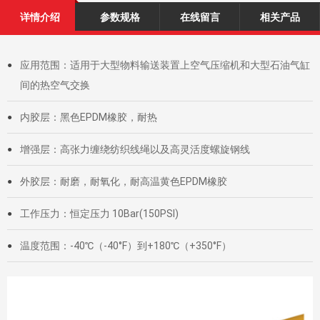
详情介绍
参数规格
在线留言
相关产品
应用范围：适用于大型物料输送装置上空气压缩机和大型石油气缸
●
间的热空气交换
内胶层：黑色EPDM橡胶，耐热
●
增强层：高张力缠绕纺织线绳以及高灵活度螺旋钢线
●
外胶层：耐磨，耐氧化，耐高温黄色EPDM橡胶
●
工作压力：恒定压力 10Bar(150PSI)
●
温度范围：-40℃（-40°F）到+180℃（+350°F）
●