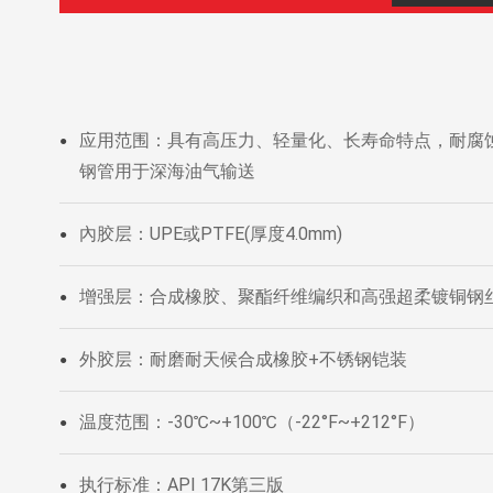
应⽤范围：具有高压力、轻量化、长寿命特点，耐腐
●
钢管用于深海油气输送‌
內胶层：UPE或PTFE(厚度4.0mm)
●
增强层：合成橡胶、聚酯纤维编织和高强超柔镀铜钢
●
外胶层：耐磨耐天候合成橡胶+不锈钢铠装
●
温度范围：-30℃~+100℃（-22°F~+212°F）
●
执行标准：API 17K第三版
●