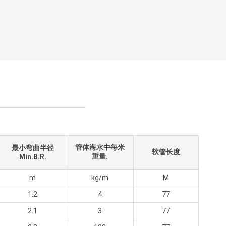
管体海水中每米
最小弯曲半径
软管长度
重量.
Min.B.R.
m
kg/m
M
1.2
4
77
2.1
3
77