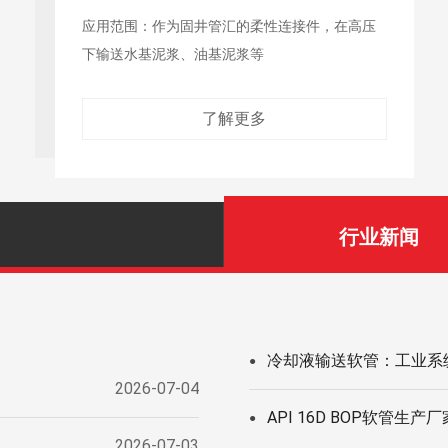
应用范围：节流压井管汇等的柔性连接管线，在
高压下输送含有硫化氢（H₂S）及其他危险气体的
油
了解更多
行业新闻
冷却液输送软管：工业系
●
2026-07-04
API 16D BOP软管生
●
2026-07-03