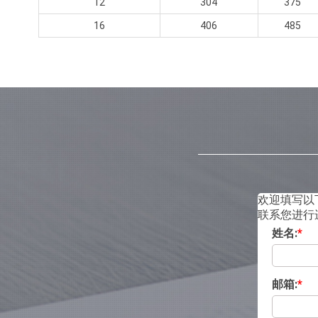
12
304
375
16
406
485
欢迎填写以
联系您进行
姓名:
*
邮箱:
*