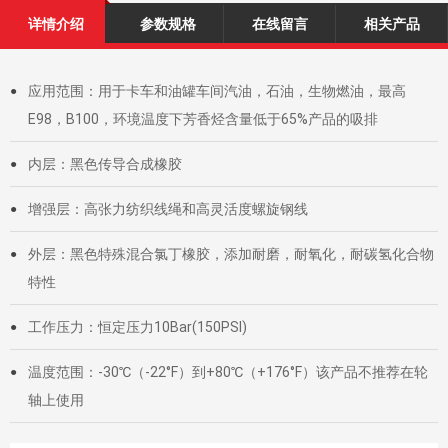
详情介绍
参数规格
在线留言
相关产品
应用范围：用于卡车和油罐车间汽油，石油，生物燃油，最高
●
E98，B100，环境温度下芳香烃含量低于65%产品的吸排
内层：黑色传导合成橡胶
●
增强层：高张力纺织线绳和高灵活度螺旋钢线
●
外层：黑色特殊混合氯丁橡胶，添加耐磨，耐氧化，耐碳氢化合物
●
特性
工作压力：恒定压力10Bar(150PSI)
●
温度范围：-30℃（-22°F）到+80℃（+176°F）该产品不推荐在轮
●
轴上使用