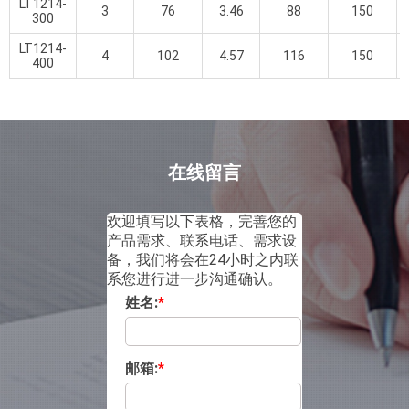
LT1214-
3
76
3.46
88
150
300
LT1214-
4
102
4.57
116
150
400
在线留言
欢迎填写以下表格，完善您的
产品需求、联系电话、需求设
备，我们将会在24小时之内联
系您进行进一步沟通确认。
姓名:
*
邮箱:
*