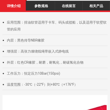
详情介绍
参数规格
在线留言
相关产品
应用范围：排油软管适用于卡车、码头或驳船，以及适用于软壁软
●
管的应用
内层：黑色传导NBR橡胶
●
增强层：高张力缠绕线绳带嵌入式静电线
●
外层：红色CR橡胶，耐磨，耐氧化，耐碳氢化合物
●
工作压力：恒定压力10Bar(150psi)
●
温度范围：-30℃（-22°F）到+80℃（+176°F）
●