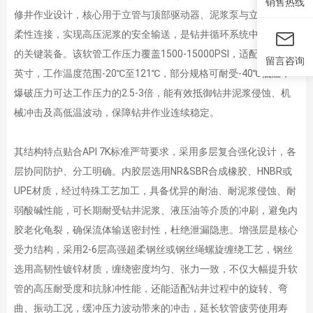
销售热线
修井作业设计，核心用于立管与顶部驱动器、泥浆泵与立管之间的
柔性连接，实现高压泥浆的安全输送，是钻井循环系统中不可或缺
的关键装备。该软管工作压力覆盖1500-15000PSI，适配内径2-6
留言咨询
英寸，工作温度范围-20℃至121℃，部分规格可耐受-40℃低温，
爆破压力可达工作压力的2.5-3倍，能有效抵御钻井泥浆侵蚀、机
械冲击及高低温波动，保障钻井作业连续稳定。
其结构特点贴合API 7K标准严苛要求，采用多层复合强化设计，各
层协同防护、分工明确。内胶层选用NR&SBR合成橡胶、HNBR或
UPE材质，经过特殊工艺加工，具备优异的耐油、耐泥浆侵蚀、耐
弱酸碱性能，可长期耐受钻井泥浆、液压油等介质的冲刷，避免内
胶老化龟裂，确保流体输送密封性，杜绝泄漏隐患。增强层是核心
受力结构，采用2-6层高强超柔钢丝或钢丝绳螺旋缠绕工艺，钢丝
选用高韧性镀锌材质，缠绕密度均匀、张力一致，不仅大幅提升软
管的高压耐受度和抗脉冲性能，还能适配钻井过程中的旋转、弯
曲、振动工况，缓冲压力波动带来的冲击，延长软管疲劳使用寿