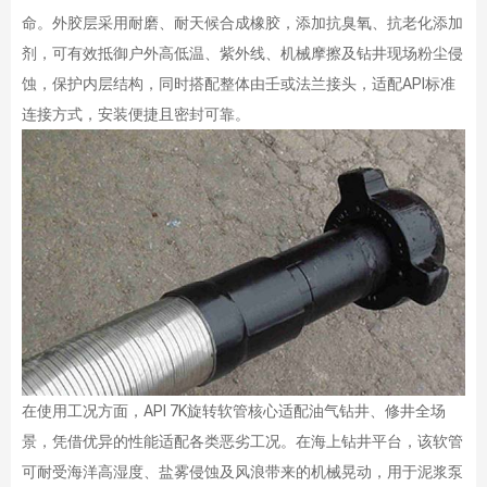
命。外胶层采用耐磨、耐天候合成橡胶，添加抗臭氧、抗老化添加
剂，可有效抵御户外高低温、紫外线、机械摩擦及钻井现场粉尘侵
蚀，保护内层结构，同时搭配整体由壬或法兰接头，适配API标准
连接方式，安装便捷且密封可靠。
在使用工况方面，API 7K旋转软管核心适配油气钻井、修井全场
景，凭借优异的性能适配各类恶劣工况。在海上钻井平台，该软管
可耐受海洋高湿度、盐雾侵蚀及风浪带来的机械晃动，用于泥浆泵