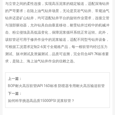
与立管之间的柔性连接，实现高压泥浆的稳定输送，适配深海钻井
的严苛要求；在陆上油气钻井场景，无论是页岩气钻井、常规油气
钻井还是矿山钻井，均可适配钻井平台的旋转作业需求，连接立管
与顶部驱动器，允许钻具自由垂直移动，耐受钻井过程中的机械冲
击、粉尘侵蚀及高低温变化，保障泥浆循环系统正常运转。此外，
该软管还可用于修井作业中的泥浆输送，适配不同型号钻井设备，
可根据工况需求定制2-6英寸全规格产品，每一根软管均经过压力
测试、脉冲测试及泄漏测试，品质可追溯，完全符合API 7K标准要
求，是陆上、海上油气钻井作业的信赖之选。
上一篇：
BOP耐火高压软管|API 16D标准 防喷器专用耐火高压输送软管
下一篇：
如何科学挑选高品质15000PSI 泥浆软管？