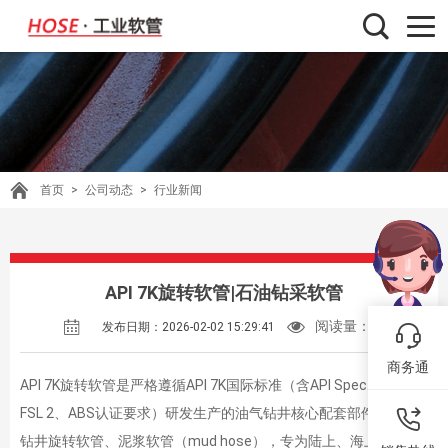
首页
>
公司动态
>
行业新闻
API 7K旋转软管|石油钻采软管
阅读量：
56
发布日期：2026-02-02 15:29:41
商务通
API 7K旋转软管是严格遵循API 7K国际标准（含API Spec. 7K FSL 1
FSL 2、ABS认证要求）研发生产的油气钻井核心配套部件，又称
钻井旋转软管、泥浆软管（mud hose），专为陆上、海上钻井及