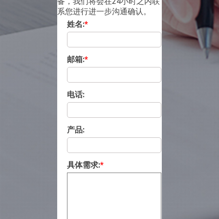
备，我们将会在24小时之内联
系您进行进一步沟通确认。
姓名:
*
邮箱:
*
电话:
产品:
具体需求:
*