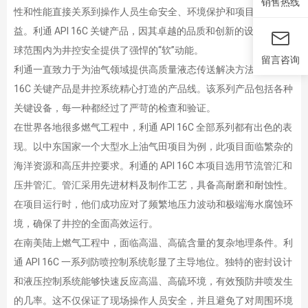
销售热线
性和性能直接关系到操作人员生命安全、环境保护和项目经济效
益。利通 API 16C 关键产品，因其卓越的品质和创新的设计，在全
球范围内为井控安全提供了强悍的“软”动能。
留言咨询
利通一直致力于为油气领域提供高质量液态传送解决方法。API
16C 关键产品是井控系统精心打造的产品线。该系列产品包括各种
关键设备，每一种都经过了严苛的检查和验证。
在世界各地很多燃气工程中，利通 API 16C 全部系列都有出色的表
现。以中东国家一个大型水上油气田项目为例，此项目面临繁杂的
海洋资源和高压井控要求。利通的 API 16C 本项目选用节流管汇和
压井管汇。管汇采用先进材料及制作工艺，具备高耐磨和耐蚀性。
在项目运行时，他们成功应对了频繁地压力波动和极端海水腐蚀环
境，确保了井控的全面高效运行。
在南美陆上燃气工程中，面临高温、高硫含量的复杂地理条件。利
通 API 16C 一系列防喷控制系统彰显了主导地位。独特的密封设计
和液压控制系统能够快速反应高温、高硫环境，有效预防井喷发生
的几率。这不仅保证了现场操作人员安全，并且避免了对周围环境