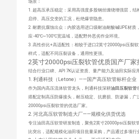
场景：
1. 超高压承压稳定：采用高强度多股钢丝缠绕增强层，结构
启停、高压交变的工况，杜绝爆管隐患。
2. 耐磨抗腐蚀出众：内胶选用进口级耐油耐酸碱UPE
应-40℃~100℃宽温域，适配野外恶劣作业环境。
3. 高性价比+高适配性：相较于进口2英寸20000ps
样式，适配不同压裂设备，通用性更强。
2英寸20000psi压裂软管优质国产
结合行业口碑、API 7K认证资质、量产能力及油田实际应
1. 利通科技（Letone）——国产高压软管标杆企业
作为国内高压流体软管龙头，利通科技深耕
油田压裂软管
搭配定制高压防爆接头，耐压稳定、抗磨损、防渗漏，广
20000psi压裂软管的优选厂家。
2. 河北高压软管制造大厂——规模化供货优选
专注油田高压软管研发制造，聚焦2英寸20000psi压
比突出，适配规模化油田项目批量采购，产品通过多项行