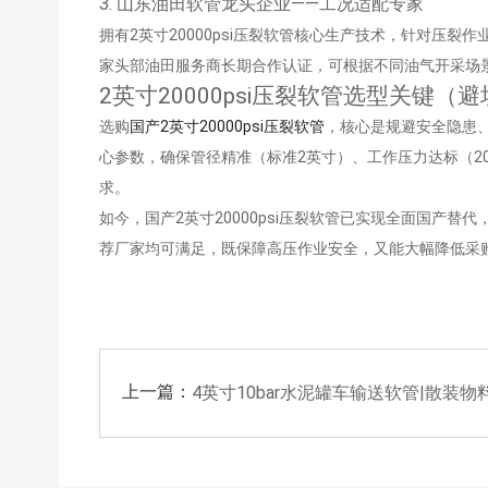
3. 山东油田软管龙头企业——工况适配专家
拥有2英寸20000psi压裂软管核心生产技术，针对
家头部油田服务商长期合作认证，可根据不同油气开采场
2英寸20000psi压裂软管选型关键（
选购
国产2英寸20000psi压裂软管
，核心是规避安全隐患、
心参数，确保管径精准（标准2英寸）、工作压力达标（20
求。
如今，国产2英寸20000psi压裂软管已实现全面国
荐厂家均可满足，既保障高压作业安全，又能大幅降低采
上一篇：
4英寸10bar水泥罐车输送软管|散装