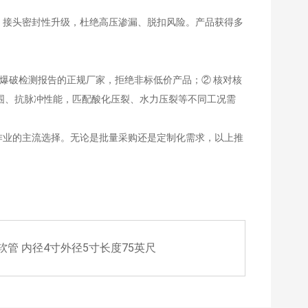
计，接头密封性升级，杜绝高压渗漏、脱扣风险。产品获得多
高压爆破检测报告的正规厂家，拒绝非标低价产品；② 核对核
范围、抗脉冲性能，匹配酸化压裂、水力压裂等不同工况需
田作业的主流选择。无论是批量采购还是定制化需求，以上推
采软管 内径4寸外径5寸长度75英尺