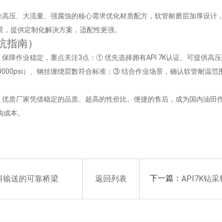
压裂作业高压、大流量、强腐蚀的核心需求优化材质配方，软管耐磨层加厚设
景，提供定制化解决方案，适配性更强。
避坑指南）
保障作业稳定，重点关注3点：① 优先选择拥有API 7K认证、可提供
000psi）、钢丝缠绕层数符合标准；③ 结合作业场景，确认软管耐温
产替代，优质厂家凭借稳定的品质、超高的性价比、便捷的售后，成为国内油
购成本。
下一篇：
物料输送的可靠桥梁
返回列表
API7K钻