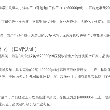
紧密抗爆破，爆破压力远超4倍工作压力（≥80000psi），可稳定承受2
材质，可耐受酸化压裂液、支撑剂颗粒冲刷，抗化学腐蚀、抗老化；外胶采
i压裂软管，国产产品价格仅为进口的60%-70%，无需漫长报关等待，交货
厂家推荐（口碑认证）
用案例，筛选3家专注
2英寸20000psi压裂软
管生产的优质国产厂家，品质
领域多年，具备完整的2英寸20000psi超高压压裂软管研发、生产、检测
泛应用于国内各大油气田酸化压裂、深井高压作业，拥有海量实际应用案
裂软管量产，产品经过上万次高压脉冲测试，爆破压力达标80000psi以上
业认证，品质经得起长期作业考验。