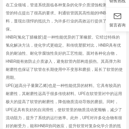
销售热线
在工业领域，管道系统面临各种复杂的化学介质浸蚀检测，这对软
管的特点提出了很高的要求。利通软管因其高性能的HNBR/UPE材
料，显现出强悍的抵抗力，为许多行业的高效运行提供了可靠的确
留言咨询
保。
HNBR(氢化丁腈橡胶)是一种性能优异的丁苯橡胶。它经过特殊的
氢化解决方法，使化学式更稳定。和传统塑胶对比，HNBR具有优
良的耐油性、耐化学腐蚀性良好的工艺性能。面对各种化合物，
HNBR能有效防止介质渗入，避免软管内部构造损伤。其高弹力和
耐磨性也保证了软管在长期使用中不变形和磨损，延长了软管的使
用期。
UPE(超高分子量聚乙烯)也是一种性能优异的材料。它具有较高的
耐磨性，其耐磨性远高于很多传统材料。UPE在软管里衬中的运用
极大的提高了软管的耐磨性，降低物质流动导致的磨损。同时，
UPE还具有良好的自润滑性，使软管里的物质流动更顺畅，减少了
流动阻力，提升了系统的运行效率。此外，UPE对许多化合物有很
好的耐受力，能和HNBR协同效应，提升软管对复杂化学介质的抵