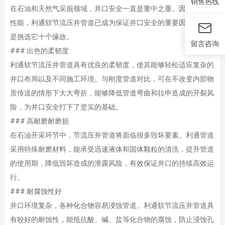
销售热线
在石油和天然气采掘领域，井口安全一直是重中之重。因其卓越的
性能，利通软节流压井管道已成为保证井口安全的重要因素。以下
是挑选它十个缘故。
留言咨询
### 出色的柔韧度
利通软节流压井管道具有优良的柔韧度，使其能够轻松适应复杂的
井口布局以及不同施工环境。与刚度管道对比，可在不改变内部物
质传送的情形下大大弯折，能够降低管道弯曲和拉申造成的开裂风
险，为井口安全打下了坚实的基础。
### 高耐磨耐磨损
在石油开采环节中，节流压井管道将面临很多毁坏要素。利通管道
采用特殊耐磨材料，能承受迅速液体和固体颗粒的清洗，提升管道
的使用期，降低毁坏造成的泄露风险，有效保证井口的持续高效运
行。
### 耐腐蚀性好
井口环境复杂，各种化合物容易浸蚀管道。利通软节流压井管道具
有较好的耐蚀性，能抵抗酸、碱、盐等化合物的腐蚀，防止浸蚀孔