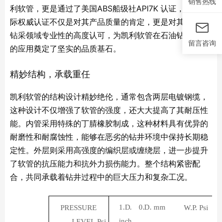
销售热线
利软管，更是通过了美国ABS船级社API7K 认证，这项国
际权威认证不仅是对其产品质量的肯定，更是对其在石油
钻采领域专业性的高度认可，为凯利软管在石油钻采领域
留言咨询
的应用奠定了坚实的品质基石。
精妙结构，承载重任
凯利软管的结构设计精妙绝伦，通常包含两层电镀钢缆，
这种设计不仅增强了软管的强度，还大大提高了其耐压性
能。内管采用特殊的丁腈橡胶制成，这种材料具有优异的
耐磨性和耐腐蚀性，能够在恶劣的钻井环境中保持长期稳
定性。外层则采用高强度的编织层或缠绕层，进一步提升
了软管的抗压能力和抗外力损伤能力。整个结构紧密配
合，共同承载着钻井过程中的巨大压力和复杂工况。
1.D.
0.D.
mm
PRESSURE
W.P.
Psi
inch
LEVEL
Psi